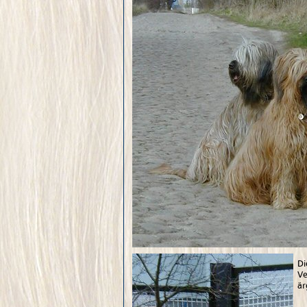
Di
Ve
är