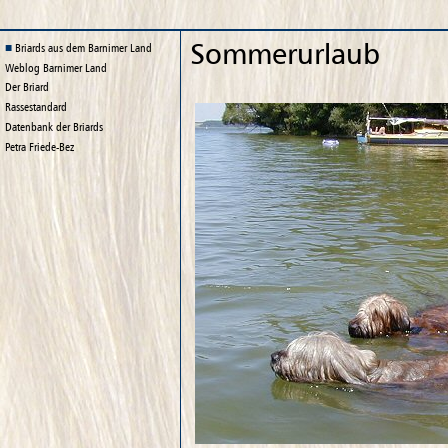
Sommerurlaub
Briards aus dem Barnimer Land
Weblog
Barnimer Land
Der Briard
Rassestandard
Datenbank der Briards
Petra Friede-Bez