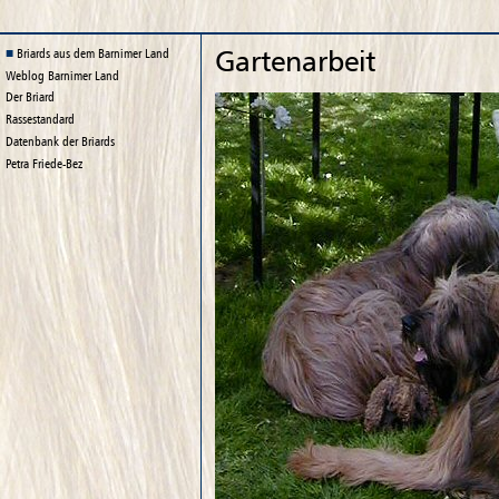
Gartenarbeit
Briards aus dem Barnimer Land
Weblog
Barnimer Land
Der Briard
Rassestandard
Datenbank der Briards
Petra Friede-Bez