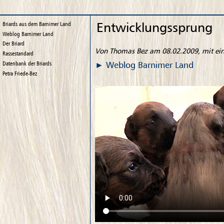
Entwicklungssprung
Briards aus dem Barnimer Land
Weblog
Barnimer Land
Der Briard
Von Thomas Bez am 08.02.2009, mit e
Rassestandard
Weblog
Barnimer Land
Datenbank der Briards
Petra Friede-Bez