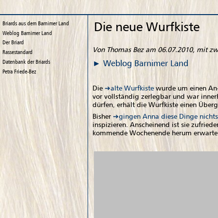
Die neue Wurfkiste
Briards aus dem Barnimer Land
Weblog
Barnimer Land
Der Briard
Von Thomas Bez am 06.07.2010, mit z
Rassestandard
Weblog
Barnimer Land
Datenbank der Briards
Petra Friede-Bez
Die
alte Wurfkiste
wurde um einen An- 
vor vollständig zerlegbar und war inne
dürfen, erhält die Wurfkiste einen Überg
Bisher
gingen Anna diese Dinge nichts
inspizieren. Anscheinend ist sie zufriede
kommende Wochenende herum erwarten 