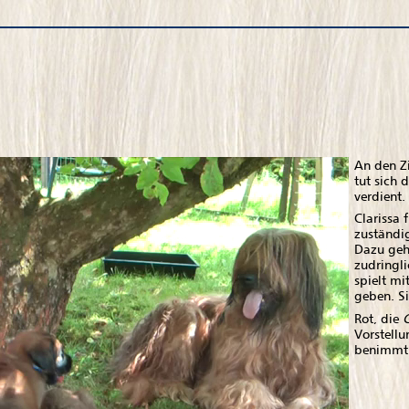
An den Zi
tut sich
verdient.
Clarissa 
zuständig
Dazu geh
zudringl
spielt m
geben. Si
Rot, die
Vorstellu
benimmt s