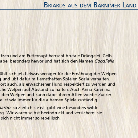
Briards aus dem Barnimer Land
tzen und am Futternapf herrscht brutale Drängelei. Gelb
 dabei besonders hervor und hat sich den Namen
GoodFella
fühlt sich jetzt etwas weniger für die Ernährung der Welpen
 und übt dafür mit ernsthaften Spielen Sozialverhalten.
ört auch, als erwachsener Hund respektiert zu werden und
iche Welpen auf Abstand zu halten. Auch Anna Karenina
it den Welpen und kann dabei ihrem Affen wieder Zucker
e ist wie immer für die albernen Spiele zuständig.
Garbo
, so zierlich sie ist, gibt eine besonders wilde
ng. Wir waren selbst beeindruckt und versichern: sie
ich nicht immer so rebellisch.