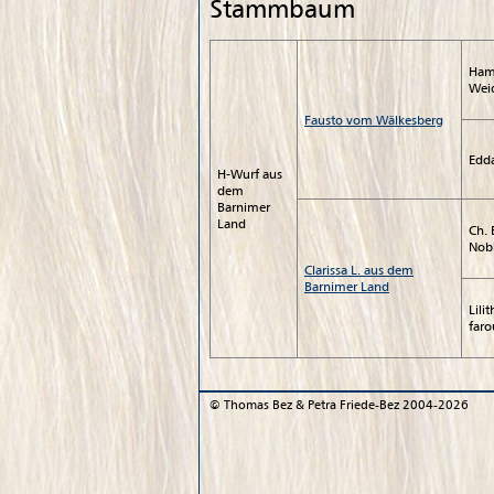
Stammbaum
Ham
Wei
Fausto vom Wälkesberg
Edd
H-Wurf aus
dem
Barnimer
Land
Ch. 
Nob
Clarissa L. aus dem
Barnimer Land
Lili
far
©
Thomas Bez & Petra Friede-Bez
2004-2026