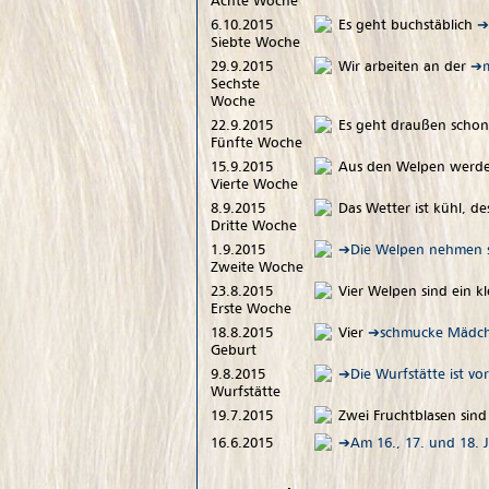
Achte Woche
6.10.2015
Es geht buchstäblich
Siebte Woche
29.9.2015
Wir arbeiten an der
Sechste
Woche
22.9.2015
Es geht draußen scho
Fünfte Woche
15.9.2015
Aus den Welpen werde
Vierte Woche
8.9.2015
Das Wetter ist kühl, d
Dritte Woche
1.9.2015
Die Welpen nehmen s
Zweite Woche
23.8.2015
Vier Welpen sind ein k
Erste Woche
18.8.2015
Vier
schmucke Mädc
Geburt
9.8.2015
Die Wurfstätte ist vor
Wurfstätte
19.7.2015
Zwei Fruchtblasen sin
16.6.2015
Am 16., 17. und 18. 