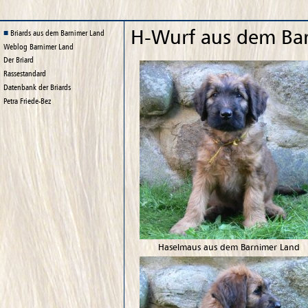
H-Wurf aus dem Ba
Briards aus dem Barnimer Land
Weblog
Barnimer Land
Der Briard
Rassestandard
Datenbank der Briards
Petra Friede-Bez
Haselmaus aus dem Barnimer Land