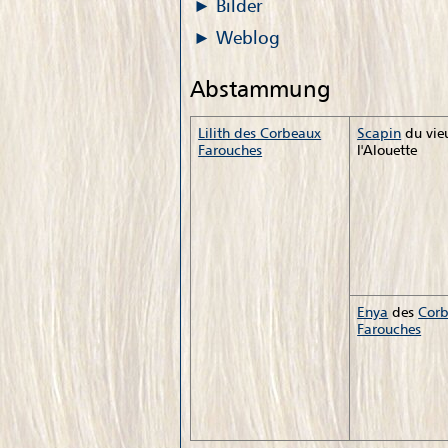
Bilder
Weblog
Abstammung
Lilith des Corbeaux
Scapin
du vieu
Farouches
l'Alouette
Enya
des
Cor
Farouches