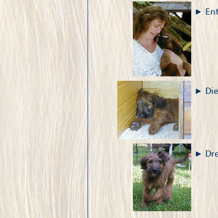
En
Di
Dr