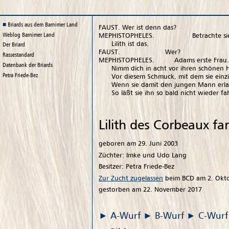
Briards aus dem Barnimer Land
FAUST. Wer ist denn das?
Weblog
Barnimer Land
MEPHISTOPHELES. Betrachte sie 
Lilith ist das.
Der Briard
FAUST. Wer?
Rassestandard
MEPHISTOPHELES. Adams erste Frau.
Datenbank der Briards
Nimm dich in acht vor ihren schönen H
Petra Friede-Bez
Vor diesem Schmuck, mit dem sie einzi
Wenn sie damit den jungen Mann erla
So läßt sie ihn so bald nicht wieder fa
Lilith des Corbeaux fa
geboren am 29. Juni 2003
Züchter: Imke und Udo Lang
Besitzer: Petra Friede-Bez
Zur Zucht zugelassen
beim BCD am 2. Okt
gestorben am 22. November 2017
A-Wurf
B-Wurf
C-Wurf