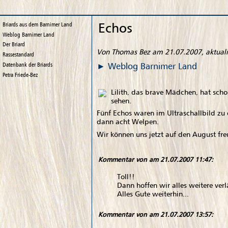
Echos
Briards aus dem Barnimer Land
Weblog
Barnimer Land
Der Briard
Von Thomas Bez am 21.07.2007, aktuali
Rassestandard
Weblog
Barnimer Land
Datenbank der Briards
Petra Friede-Bez
Lilith, das brave Mädchen, hat sch
sehen.
Fünf Echos waren im Ultraschallbild zu e
dann acht Welpen.
Wir können uns jetzt auf den August fr
Kommentar von
am 21.07.2007 11:47:
Toll!!
Dann hoffen wir alles weitere ver
Alles Gute weiterhin...
Kommentar von
am 21.07.2007 13:57: