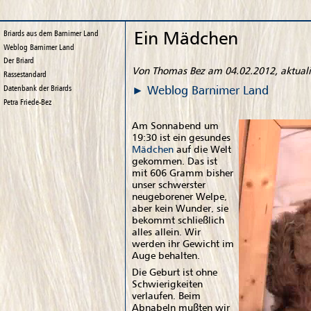
Ein Mädchen
Briards aus dem Barnimer Land
Weblog
Barnimer Land
Der Briard
Von Thomas Bez am 04.02.2012, aktual
Rassestandard
Weblog
Barnimer Land
Datenbank der Briards
Petra Friede-Bez
Am Sonnabend um
19:30 ist ein gesundes
Mädchen
auf die Welt
gekommen. Das ist
mit 606 Gramm bisher
unser schwerster
neugeborener Welpe,
aber kein Wunder, sie
bekommt schließlich
alles allein. Wir
werden ihr Gewicht im
Auge behalten.
Die Geburt ist ohne
Schwierigkeiten
verlaufen. Beim
Abnabeln mußten wir