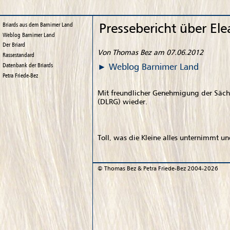
Pressebericht über El
Briards aus dem Barnimer Land
Weblog
Barnimer Land
Der Briard
Von Thomas Bez am 07.06.2012
Rassestandard
Weblog
Barnimer Land
Datenbank der Briards
Petra Friede-Bez
Mit freundlicher Genehmigung der Sächsi
(DLRG) wieder.
Toll, was die Kleine alles unternimmt u
©
Thomas Bez & Petra Friede-Bez
2004-2026