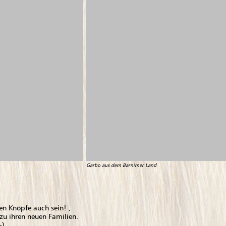
Garbo aus dem Barnimer Land
en Knöpfe auch sein! ,
zu ihren neuen Familien.
-)