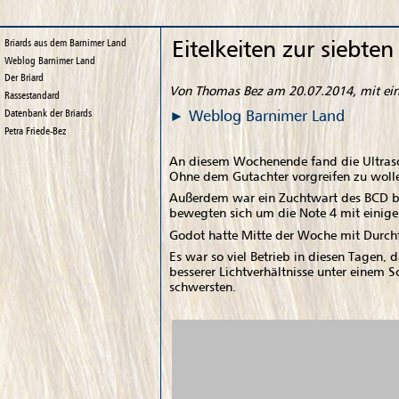
Eitelkeiten zur siebte
Briards aus dem Barnimer Land
Weblog
Barnimer Land
Der Briard
Von Thomas Bez am 20.07.2014, mit e
Rassestandard
Weblog
Barnimer Land
Datenbank der Briards
Petra Friede-Bez
An diesem Wochenende fand die Ultrasch
Ohne dem Gutachter vorgreifen zu wolle
Außerdem war ein Zuchtwart des BCD be
bewegten sich um die Note 4 mit einigen
Godot hatte Mitte der Woche mit Durchf
Es war so viel Betrieb in diesen Tagen,
besserer Lichtverhältnisse unter einem
schwersten.